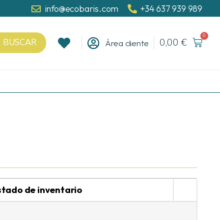
info@ecobaris.com
+34 637 939 989
0
0,00
€
BUSCAR
Área cliente
stado de inventario