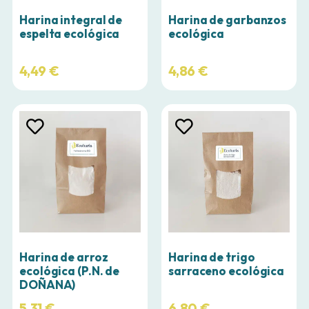
Harina integral de
Harina de garbanzos
espelta ecológica
ecológica
4,49
€
4,86
€
Harina de arroz
Harina de trigo
ecológica (P.N. de
sarraceno ecológica
DOÑANA)
5,31
€
6,80
€