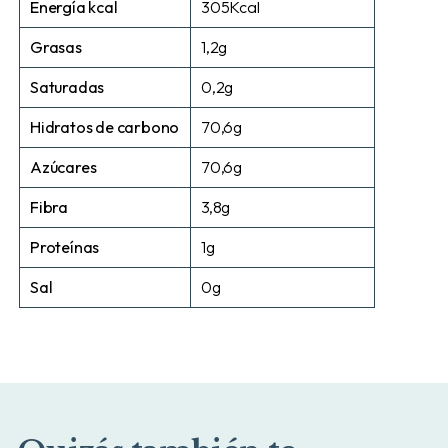
Energía kcal
305Kcal
Grasas
1,2g
Saturadas
0,2g
Hidratos de carbono
70,6g
Azúcares
70,6g
Fibra
3,8g
Proteínas
1g
Sal
0g