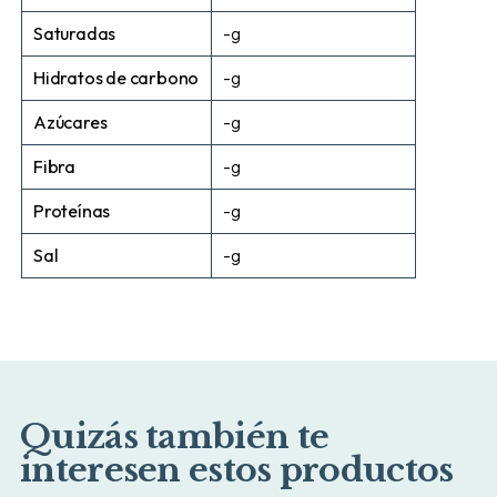
Saturadas
-g
Hidratos de carbono
-g
Azúcares
-g
Fibra
-g
Proteínas
-g
Sal
-g
Quizás también te
interesen estos productos