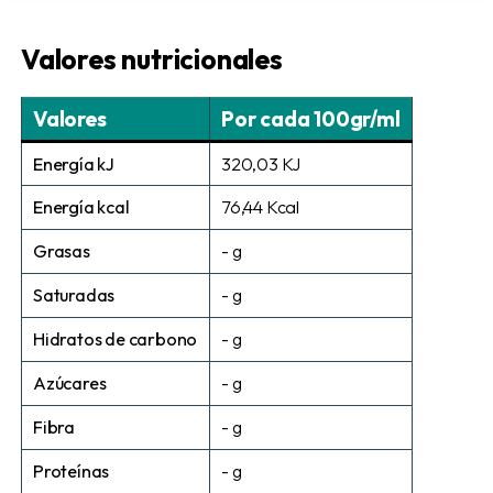
Valores nutricionales
Valores
Por cada 100gr/ml
Energía kJ
320,03 KJ
Energía kcal
76,44 Kcal
Grasas
- g
Saturadas
- g
Hidratos de carbono
- g
Azúcares
- g
Fibra
- g
Proteínas
- g