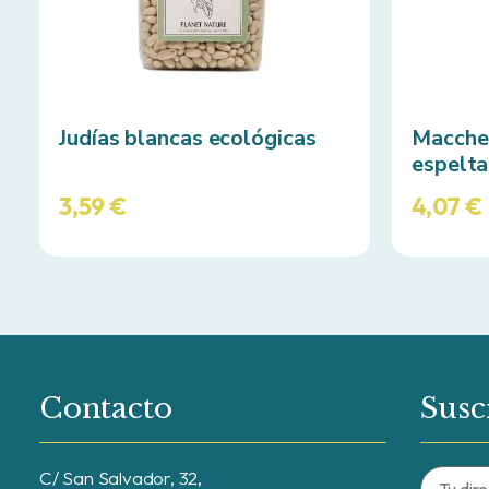
Judías blancas ecológicas
Maccher
espelta
3,59
€
4,07
€
Contacto
Susc
C/ San Salvador, 32,