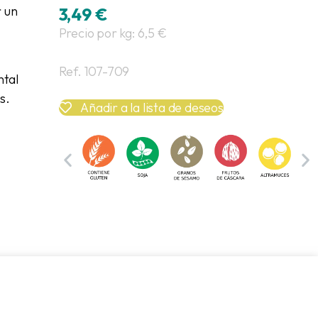
 un
3,49
€
Precio por kg: 6,5 €
Ref. 107-709
ntal
s.
Añadir a la lista de deseos