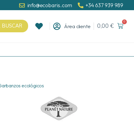
info@ecobaris.com
+34 637 939 989
0
0,00
€
BUSCAR
Área cliente
Garbanzos ecológicos