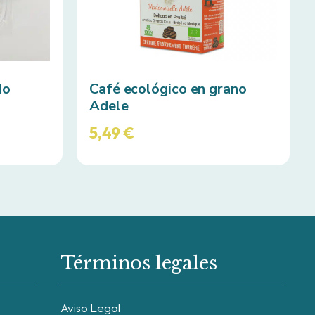
do
Café ecológico en grano
Adele
5,49
€
Términos legales
Aviso Legal