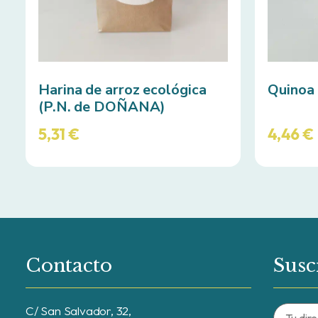
Harina de arroz ecológica
Quinoa 
(P.N. de DOÑANA)
5,31
€
4,46
€
Contacto
Susc
C/ San Salvador, 32,