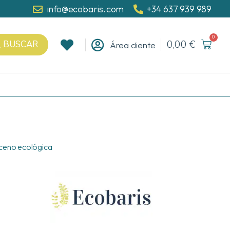
info@ecobaris.com
+34 637 939 989
0
0,00
€
BUSCAR
Área cliente
aceno ecológica