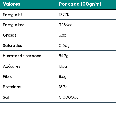
Valores
Por cada 100gr/ml
Energía kJ
1377KJ
Energía kcal
328Kcal
Grasas
3.8g
Saturadas
0,66g
Hidratos de carbono
54.7g
Azúcares
1.16g
Fibra
8.6g
Proteínas
18.7g
Sal
0,00006g