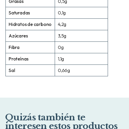
Grasas
0,5g
Saturadas
0,1g
Hidratos de carbono
4,2g
Azúcares
3,5g
Fibra
0g
Proteínas
1,1g
Sal
0,66g
Quizás también te
interesen estos productos