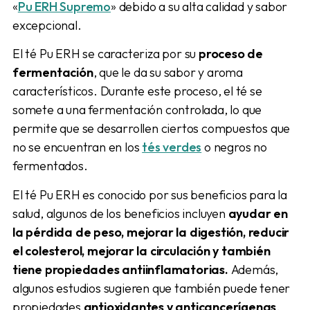
«
Pu ERH Supremo
» debido a su alta calidad y sabor
excepcional.
El té Pu ERH se caracteriza por su
proceso de
fermentación
, que le da su sabor y aroma
característicos. Durante este proceso, el té se
somete a una fermentación controlada, lo que
permite que se desarrollen ciertos compuestos que
no se encuentran en los
tés verdes
o negros no
fermentados.
El té Pu ERH es conocido por sus beneficios para la
salud, algunos de los beneficios incluyen
ayudar en
la pérdida de peso, mejorar la digestión, reducir
el colesterol, mejorar la circulación y también
tiene propiedades antiinflamatorias.
Además,
algunos estudios sugieren que también puede tener
propiedades
antioxidantes y anticancerígenas
.