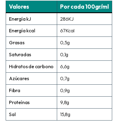
Valores
Por cada 100gr/ml
Energía kJ
286KJ
Energía kcal
67Kcal
Grasas
0,5g
Saturadas
0,1g
Hidratos de carbono
6,6g
Azúcares
0,7g
Fibra
0,9g
Proteínas
9,8g
Sal
15,8g