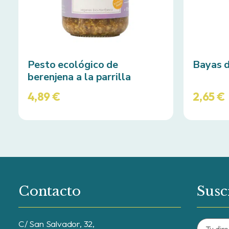
Pesto ecológico de
Bayas d
berenjena a la parrilla
4,89
€
2,65
€
Contacto
Susc
C/ San Salvador, 32,