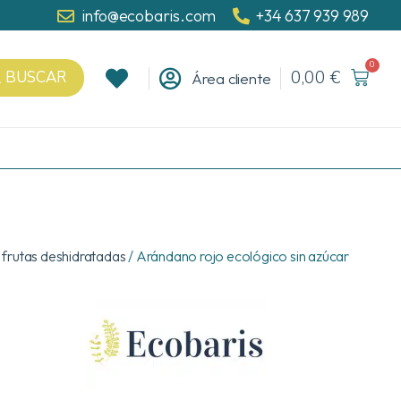
info@ecobaris.com
+34 637 939 989
0
0,00
€
BUSCAR
Área cliente
 frutas deshidratadas
/ Arándano rojo ecológico sin azúcar