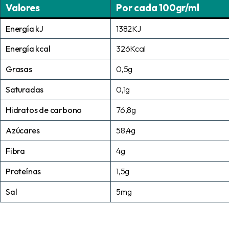
Valores
Por cada 100gr/ml
Energía kJ
1382KJ
Energía kcal
326Kcal
Grasas
0,5g
Saturadas
0,1g
Hidratos de carbono
76,8g
Azúcares
58,4g
Fibra
4g
Proteínas
1,5g
Sal
5mg