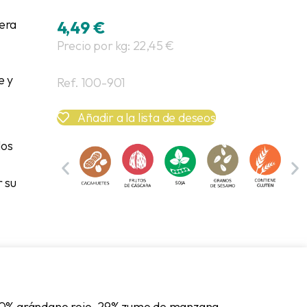
era
4,49
€
Precio por kg: 22,45 €
e y
Ref. 100-901
Añadir a la lista de deseos
los
r su
 70% arándano rojo, 29% zumo de manzana,